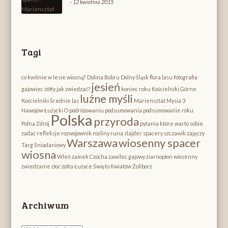
-
12 kwietnia 2015
Tagi
co kwitnie w lesie wiosną?
Dolina Bobru
Dolny Śląsk
flora lasu
fotografia
jesień
gajowiec żółty
jak zwiedzać?
koniec roku
Kościelniki Górne
luźne myśli
Kościelniki Średnie
las
Mariensztat
Mysia 3
Nawojów Łużycki
O podróżowaniu
podsumowania
podsumowanie roku
Polska
przyroda
Polna Zdrój
pytania które warto sobie
zadać
refleksje
rozwojownik
rośliny runa
slajder
spacery
szczawik zajęczy
Warszawa
wiosenny spacer
Targ Śniadaniowy
wiosna
Wleń
zamek Czocha
zawilec gajowy
ziarnopłon wiosenny
zwiedzanie
złoć żółta
Łużyce
Święto Kwiatów
Żoliborz
Archiwum