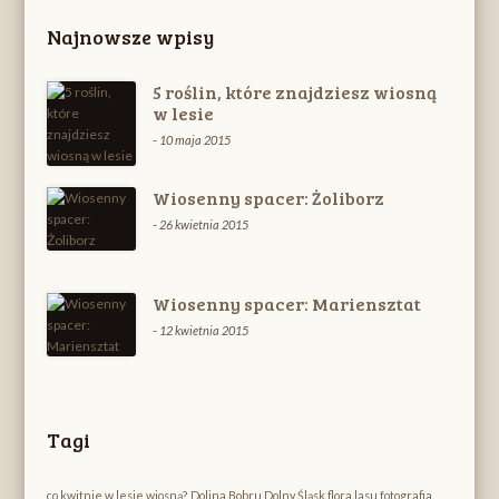
Najnowsze wpisy
5 roślin, które znajdziesz wiosną
w lesie
-
10 maja 2015
Wiosenny spacer: Żoliborz
-
26 kwietnia 2015
Wiosenny spacer: Mariensztat
-
12 kwietnia 2015
Tagi
co kwitnie w lesie wiosną?
Dolina Bobru
Dolny Śląsk
flora lasu
fotografia