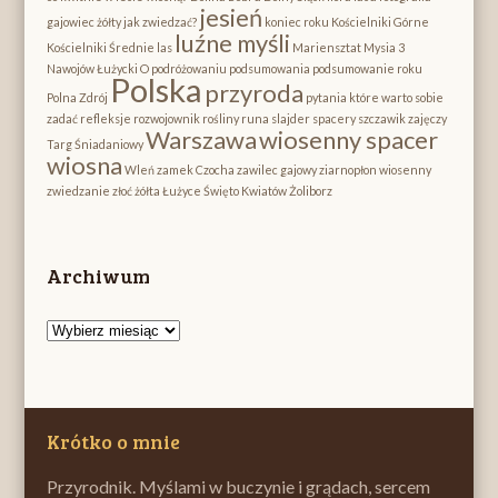
jesień
gajowiec żółty
jak zwiedzać?
koniec roku
Kościelniki Górne
luźne myśli
Kościelniki Średnie
las
Mariensztat
Mysia 3
Nawojów Łużycki
O podróżowaniu
podsumowania
podsumowanie roku
Polska
przyroda
Polna Zdrój
pytania które warto sobie
zadać
refleksje
rozwojownik
rośliny runa
slajder
spacery
szczawik zajęczy
Warszawa
wiosenny spacer
Targ Śniadaniowy
wiosna
Wleń
zamek Czocha
zawilec gajowy
ziarnopłon wiosenny
zwiedzanie
złoć żółta
Łużyce
Święto Kwiatów
Żoliborz
Archiwum
Archiwum
Krótko o mnie
Przyrodnik. Myślami w buczynie i grądach, sercem