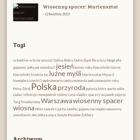
Wiosenny spacer: Mariensztat
-
12 kwietnia 2015
Tagi
co kwitnie w lesie wiosną?
Dolina Bobru
Dolny Śląsk
flora lasu
fotografia
jesień
gajowiec żółty
jak zwiedzać?
koniec roku
Kościelniki Górne
luźne myśli
Kościelniki Średnie
las
Mariensztat
Mysia 3
Nawojów Łużycki
O podróżowaniu
podsumowania
podsumowanie roku
Polska
przyroda
Polna Zdrój
pytania które warto sobie
zadać
refleksje
rozwojownik
rośliny runa
slajder
spacery
szczawik zajęczy
Warszawa
wiosenny spacer
Targ Śniadaniowy
wiosna
Wleń
zamek Czocha
zawilec gajowy
ziarnopłon wiosenny
zwiedzanie
złoć żółta
Łużyce
Święto Kwiatów
Żoliborz
Archiwum